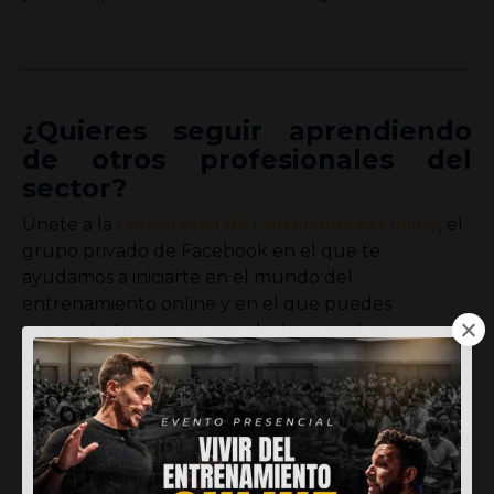
¿Quieres seguir aprendiendo
de otros profesionales del
sector?
Únete a la
Comunidad de Entrenadores Online
, el
grupo privado de Facebook en el que te
ayudamos a iniciarte en el mundo del
entrenamiento online y en el que puedes
compartir tus opiniones y dudas con otros
profesionales.