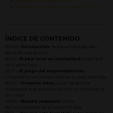
Instagram de
E
varisto Molina
Instagram Academia Entrenadores Online
ÍNDICE DE CONTENIDO
00:00 –
Introducción:
Siempre habrá alguien
ganando más que tú.
00:10 –
El peor error en mentalidad:
Creer que
ya lo sabes todo.
00:17 –
El juego del emprendimiento:
Compararte con otros puede ser tu peor enemigo.
00:30 –
Pregunta clave:
¿Qué haríamos si
tuviéramos que empezar de cero sin contactos ni
recursos?
00:40 –
Nuestra respuesta:
Cómo
estructuraríamos los primeros 90 días.