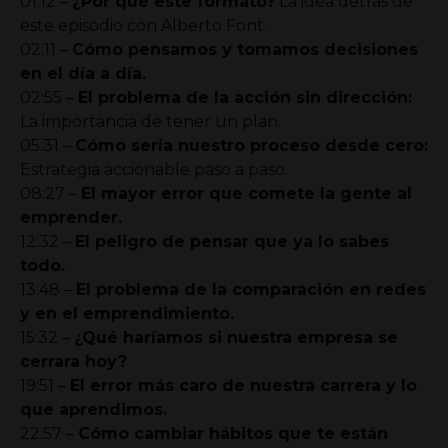
01:12 –
¿Por qué este formato?
La idea detrás de
este episodio con Alberto Font.
02:11 –
Cómo pensamos y tomamos decisiones
en el día a día.
02:55 –
El problema de la acción sin dirección:
La importancia de tener un plan.
05:31 –
Cómo sería nuestro proceso desde cero:
Estrategia accionable paso a paso.
08:27 –
El mayor error que comete la gente al
emprender.
12:32 –
El peligro de pensar que ya lo sabes
todo.
13:48 –
El problema de la comparación en redes
y en el emprendimiento.
15:32 –
¿Qué haríamos si nuestra empresa se
cerrara hoy?
19:51 –
El error más caro de nuestra carrera y lo
que aprendimos.
22:57 –
Cómo cambiar hábitos que te están