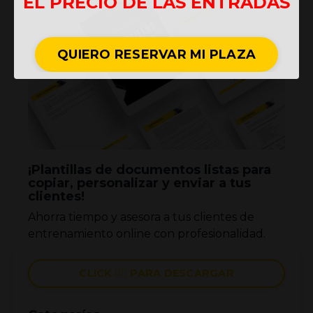
EL PRECIO DE LAS ENTRADAS
QUIERO RESERVAR MI PLAZA
¡Plantillas de documentos listas para
copiar, personalizar y enviar a tus
clientes!
Ahorra tiempo y asesora a tus clientes de
entrenamiento online con profesionalidad.
CLICK 👉🏼 PARA DESCARGAR