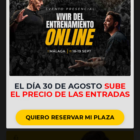
188.- Cómo hacer crecer tu
negocio de manera
EL DÍA 30 DE AGOSTO
SUBE
exponencial
EL PRECIO DE LAS ENTRADAS
Podcast
Sep 11, 2023
QUIERO RESERVAR MI PLAZA