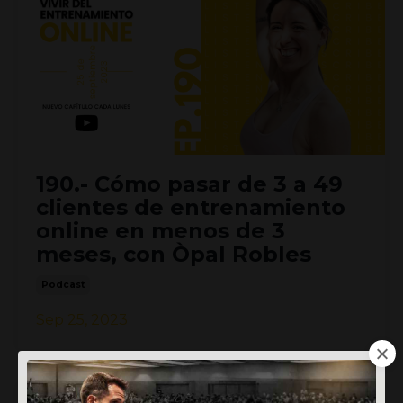
190.- Cómo pasar de 3 a 49
clientes de entrenamiento
online en menos de 3
meses, con Òpal Robles
Podcast
Sep 25, 2023