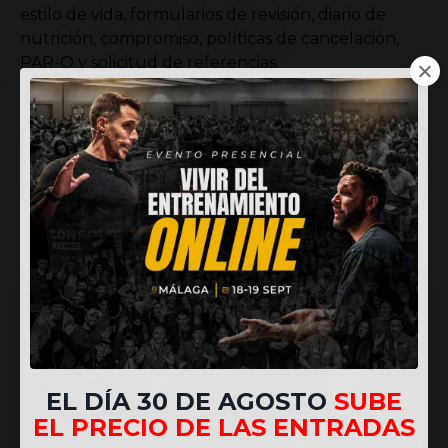
estilo de vida, formularios de revisión, diario de
nutrición, compromiso, políticas de cancelación,
PAR-Q y solicitud de referencias.
DESCARGA GRATIS 👉🏼 ¡Plantillas de
documentos listas para copiar,
personalizar y enviar a tus
clientes!
EL DÍA 30 DE AGOSTO
SUBE
EL PRECIO DE LAS ENTRADAS