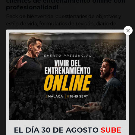
clientes de entrenamiento online con
profesionalidad!
Pack de bienvenida, cuestionarios de objetivos y
estilo de vida, formularios de revisión, diario de
nutrición, compromiso, políticas de cancelación,
PAR-Q y solicitud de referencias.
DESCARGA GRATIS 👉🏼 ¡Plantillas de
documentos listas para copiar,
personalizar y enviar a tus
clientes!
EL DÍA 30 DE AGOSTO
SUBE