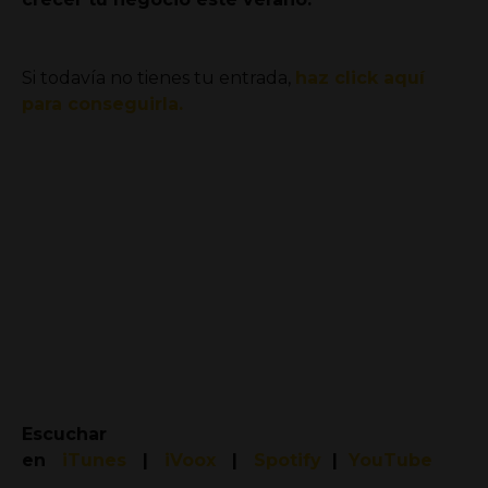
Si todavía no tienes tu entrada,
haz click aquí
para conseguirla.
Escuchar
en
iTunes
|
iVoox
|
Spotify
|
YouTube