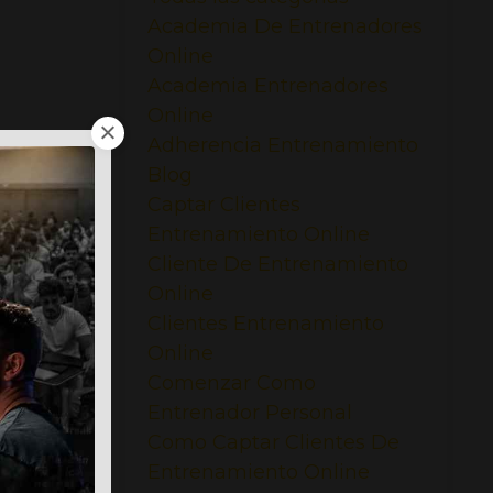
Academia De Entrenadores
Online
Academia Entrenadores
Online
Adherencia Entrenamiento
Blog
Captar Clientes
Entrenamiento Online
Cliente De Entrenamiento
Online
Clientes Entrenamiento
Online
Comenzar Como
Entrenador Personal
Como Captar Clientes De
Entrenamiento Online