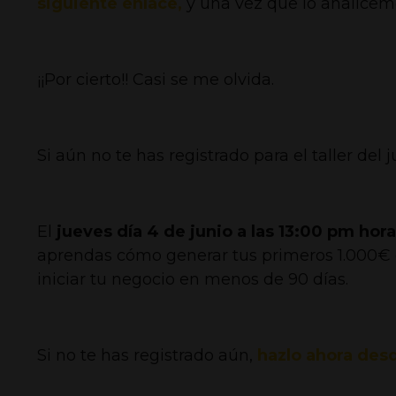
siguiente enlace,
y una vez que lo analicem
¡¡Por cierto!! Casi se me olvida.
Si aún no te has registrado para el taller del
El
jueves día 4 de junio a las 13:00 pm hor
aprendas cómo generar tus primeros 1.000€ c
iniciar tu negocio en menos de 90 días.
Si no te has registrado aún,
hazlo ahora desd