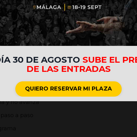
ne
DÍA 30 DE AGOSTO
SUBE EL PR
DE LAS ENTRADAS
QUIERO RESERVAR MI PLAZA
día y no avanza
 paso a paso
ograma