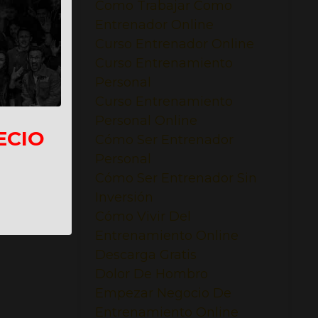
Como Trabajar Como
Entrenador Online
Curso Entrenador Online
Curso Entrenamiento
Personal
Curso Entrenamiento
Personal Online
ECIO
Cómo Ser Entrenador
Personal
Cómo Ser Entrenador Sin
Inversión
Cómo Vivir Del
Entrenamiento Online
Descarga Gratis
Dolor De Hombro
Empezar Negocio De
Entrenamiento Online