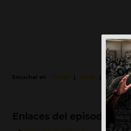
Escuchar en
iTunes
|
iVoox
|
Spotify
Enlaces del episodio
Instagram de Alberto
RJ