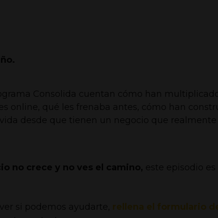
ño.
rograma Consolida cuentan cómo han multiplicad
es online, qué les frenaba antes, cómo han constr
 vida desde que tienen un negocio que realmente
cio no crece y no ves el camino,
este episodio es
y ver si podemos ayudarte,
rellena el formulario d