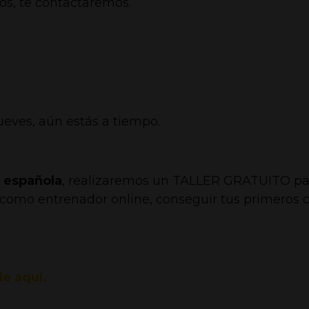
os, te contactaremos.
 jueves, aún estás a tiempo.
a española
, realizaremos un TALLER GRATUITO pa
omo entrenador online, conseguir tus primeros c
e aquí.