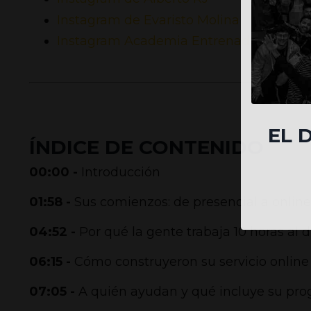
Instagram de
Evaristo
Molina
Instagram Academia Entrenadores Onli
EL 
ÍNDICE DE CONTENIDO
00:00
-
Introducción
01:58 -
Sus comienzos: de presencial a online
04:52 -
Por qué la gente trabaja 10 horas al 
06:15 -
Cómo construyeron su servicio online
07:05 -
A quién ayudan y qué incluye su pr