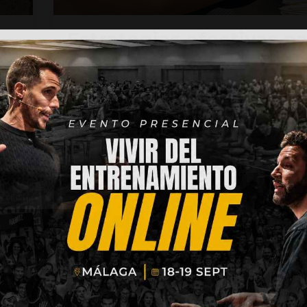
Estrategias efectivas pa
hacer crecer tu negoci
Entrenamiento Online
cuando el tiempo escas
Blog
Empieza Desde 0
Organización Y Productividad
Sep 11, 2023