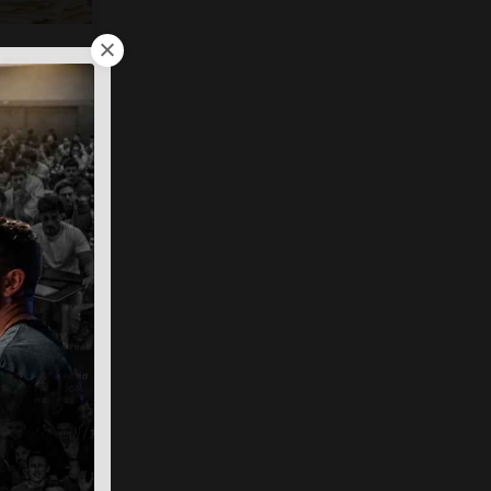
ra
o de
ea