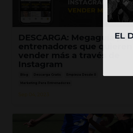
EL 
DESCARGA: Megaguía par
entrenadores que quieren
vender más a través de
Instagram
Blog
Descarga Gratis
Empieza Desde 0
Marketing Para Entrenadores
Sep 04, 2023