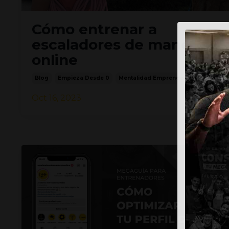
Cómo entrenar a
escaladores de manera
online
Blog
Empieza Desde 0
Mentalidad Emprendedora
Oct 16, 2023