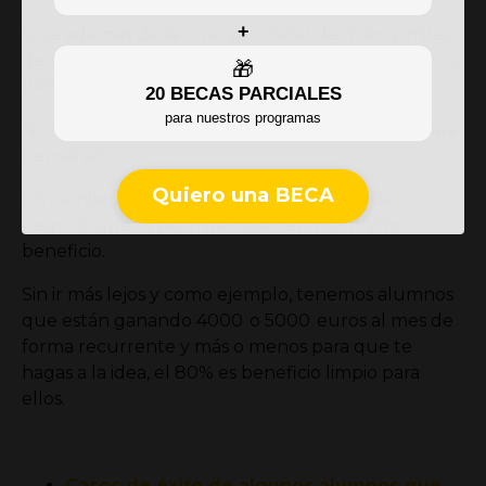
+
Que además de la inversión inicial de miles y miles
de euros, partes al día 1 con (como mínimo) menos
🎁
1000 € de alquiler y demás…
20 BECAS PARCIALES
para nuestros programas
No sé cómo lo ves, pero desde luego es como para
pensárselo.
Quiero una BECA
En cambio, el Online, que es un modelo de
negocio que te permite obtener muchísimo
beneficio.
Sin ir más lejos y como ejemplo, tenemos alumnos
que están ganando 4000 o 5000 euros al mes de
forma recurrente y más o menos para que te
hagas a la idea, el 80% es beneficio limpio para
ellos.
Casos de éxito de algunos alumnos que