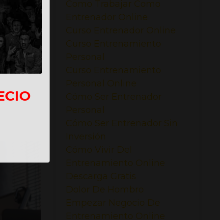
Como Trabajar Como
Entrenador Online
s al mes.
Curso Entrenador Online
Curso Entrenamiento
Personal
Curso Entrenamiento
Personal Online
ECIO
Cómo Ser Entrenador
Personal
Cómo Ser Entrenador Sin
Inversión
Cómo Vivir Del
Entrenamiento Online
Descarga Gratis
Dolor De Hombro
Empezar Negocio De
Entrenamiento Online