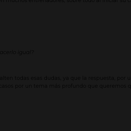
 muchos entrenadores, sobre todo al iniciar su ca
acerlo igual?
salten todas esas dudas, ya que la respuesta, por u
s casos por un tema más profundo que queremos 