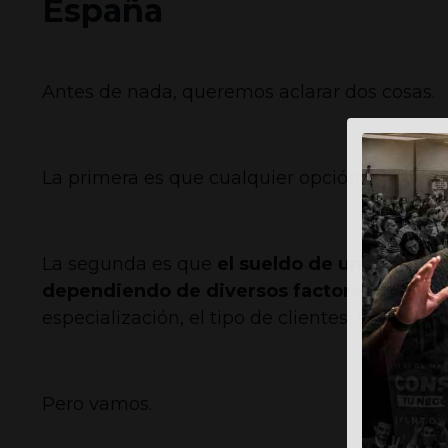
España
Antes de nada, queremos aclarar dos cosas.
La primera
es que cualquier opción sobre la
La segunda es que
el sueldo de un entrena
dependiendo de diversos factores
, como l
especialización, el tipo de clientes, la auto
Pero vamos.