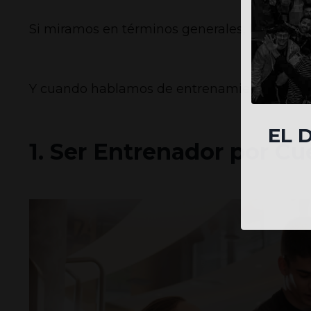
Si miramos en términos generales,
la media 
Y cuando hablamos de entrenamiento presenc
EL 
1. Ser Entrenador por C