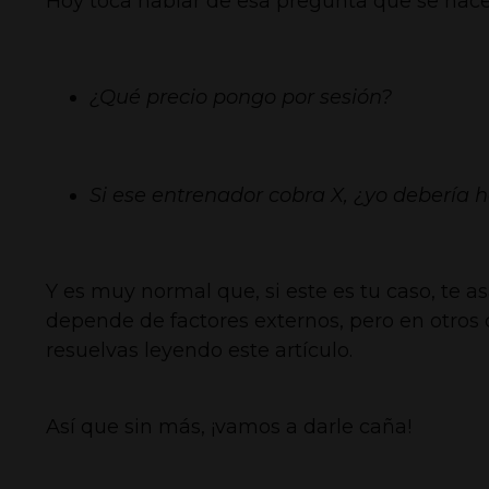
Hoy toca hablar de esa pregunta que se hacen
¿Qué precio pongo por sesión?
Si ese entrenador cobra X, ¿yo debería h
Y es muy normal que, si este es tu caso, te a
depende de factores externos, pero en otro
resuelvas leyendo este artículo.
Así que sin más, ¡vamos a darle caña!