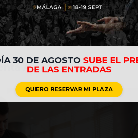
de lo que cobra va a rondar sobre los 1500 euro
ial tenemos que separarlo en dos vías:
DÍA 30 DE AGOSTO
SUBE EL PR
uenta Ajena
DE LAS ENTRADAS
QUIERO RESERVAR MI PLAZA