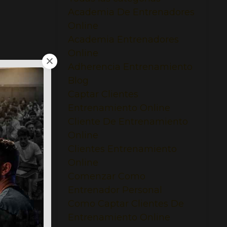
Academia De Entrenadores
Online
Academia Entrenadores
Online
Adherencia Entrenamiento
Blog
petable.
Captar Clientes
Entrenamiento Online
Cliente De Entrenamiento
r mucho
Online
Clientes Entrenamiento
Online
Comenzar Como
Entrenador Personal
Como Captar Clientes De
Entrenamiento Online