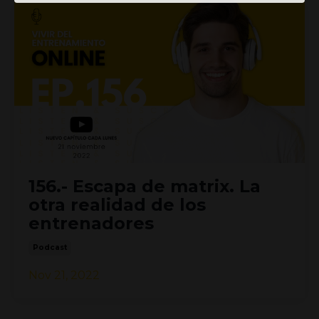
156.- Escapa de matrix. La
otra realidad de los
entrenadores
Podcast
Nov 21, 2022