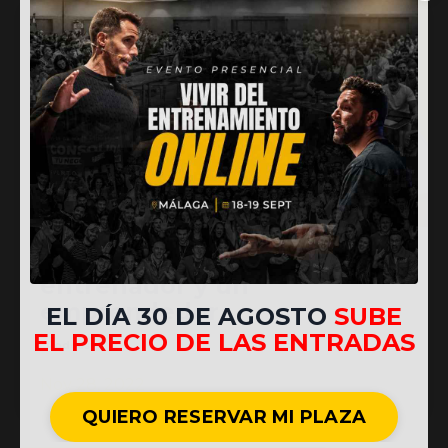
157.- La diferencia entre un
entrenador y un
emprendedor
EL DÍA 30 DE AGOSTO
SUBE
EL PRECIO DE LAS ENTRADAS
Podcast
Nov 28, 2022
QUIERO RESERVAR MI PLAZA