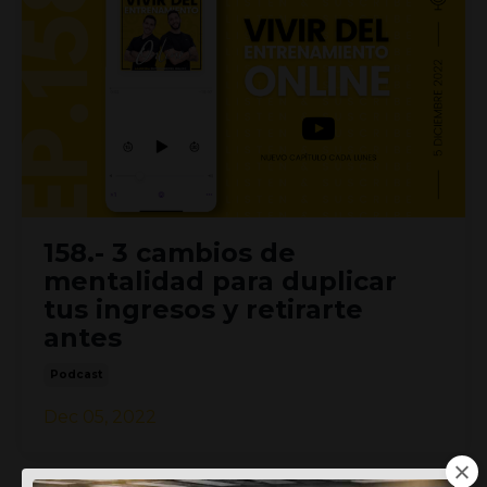
158.- 3 cambios de
mentalidad para duplicar
tus ingresos y retirarte
antes
Podcast
Dec 05, 2022