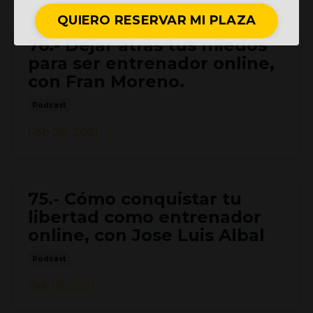
QUIERO RESERVAR MI PLAZA
76.- Dejar atrás tus miedos
para ser entrenador online,
con Fran Moreno.
Podcast
Feb 08, 2021
75.- Cómo conquistar tu
libertad como entrenador
online, con Jose Luis Albal
Podcast
Feb 01, 2021