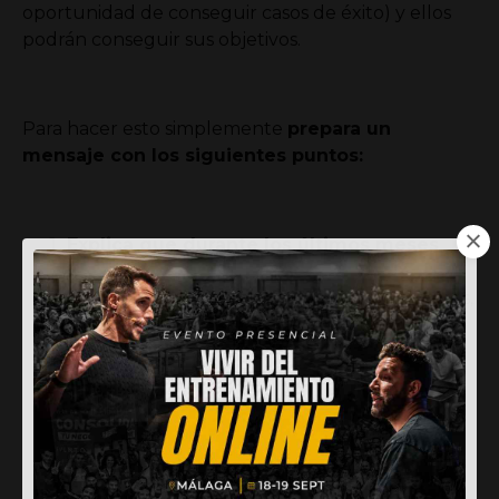
oportunidad de conseguir casos de éxito) y ellos
podrán conseguir sus objetivos.
Para hacer esto simplemente
prepara un
mensaje con los siguientes puntos:
Explica que durante los últimos meses
has estado trabajando en un nuevo
programa
para poder ayudar a más personas,
ya que de manera presencial ya estás al
completo.
Deja claro a quién va dirigido
ese
programa (cuanto más específico seas con el
público objetivo mucho mejor).
Detalla los beneficios que obtendrán
las
personas al trabajar contigo (perder peso,